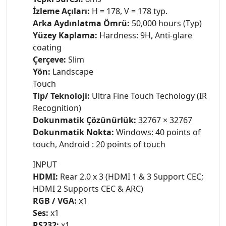
İzleme Açıları:
H = 178, V = 178 typ.
Arka Aydınlatma Ömrü:
50,000 hours (Typ)
Yüzey Kaplama:
Hardness: 9H, Anti-glare
coating
Çerçeve:
Slim
Yön:
Landscape
Touch
Tip/ Teknoloji:
Ultra Fine Touch Techology (IR
Recognition)
Dokunmatik Çözünürlük:
32767 × 32767
Dokunmatik Nokta:
Windows: 40 points of
touch, Android : 20 points of touch
INPUT
HDMI:
Rear 2.0 x 3 (HDMI 1 & 3 Support CEC;
HDMI 2 Supports CEC & ARC)
RGB / VGA:
x1
Ses:
x1
RS232:
x1