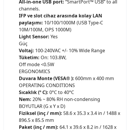
All-in-one USB port:
“SmartPort™ USB” to all
channels.
IFP ve slot cihaz arasında kolay LAN
paylaşımı:
10/100/1000M (USB Type-C
10M/100M, OPS 1000M)
Light Sensor:
Yes
Güç
Voltaj:
100-240VAC +/- 10% Wide Range
Tüketim:
On: 103.8W,
Off mode <0.5W
ERGONOMICS
Duvara Monte (VESA® ):
600mm x 400 mm
OPERATING CONDITIONS
Sıcaklık (º C):
0°C to 40°C
Nem:
20% ~ 80% RH non-condensing
BOYUTLAR (G x Y x D)
Fiziksel (inç / mm):
58.6 x 35.3 x 3.4 in / 1488 x
896.5 x 85.5 mm
Paket (inç / mm):
64.1 x 39.6 x 8.2 in / 1628 x