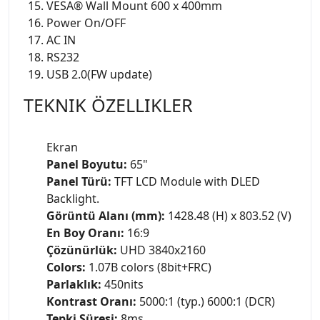
VESA® Wall Mount 600 x 400mm
Power On/OFF
AC IN
RS232
USB 2.0(FW update)
TEKNIK ÖZELLIKLER
Ekran
Panel Boyutu:
65"
Panel Türü:
TFT LCD Module with DLED
Backlight.
Görüntü Alanı (mm):
1428.48 (H) x 803.52 (V)
En Boy Oranı:
16:9
Çözünürlük:
UHD 3840x2160
Colors:
1.07B colors (8bit+FRC)
Parlaklık:
450nits
Kontrast Oranı:
5000:1 (typ.) 6000:1 (DCR)
Tepki Süresi:
8ms