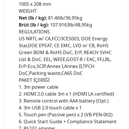
1005 x 208 mm
WEIGHT
Net (lb / kg):
81.46lb/36.95kg
Brüt (lb / kg):
107.9163lb/48.95kg
REGULATIONS
US NRTL w/ CA,FCC/ICES003, DOE Energy
Star,DOE EPEAT, CE EMC, LVD or CB, RoHS
Green BOM & RoHS DoC, ErP, REACH SVHC
List & DoC, EEL, WEEE,GOST-R / EAC, FF,LBL,
ErP-Eco,SCIP,Annex I,Annex II,TPCH
DoC,Packing waste,CA65 DoC
PAKET İÇERİĞİ
1. 3m power cable
2. HDMI 2.0 cable 3m x 1 (HDMI LA certified)
3. Remote control with AAA battery (Opt.)
4. 3m USB 2.0 touch cable x 1
5. Touch pen (Passive pen) x 2 (VB-PEN-002)
6. Quick Start Guide + Compliance Statement
7. RS232 adapter