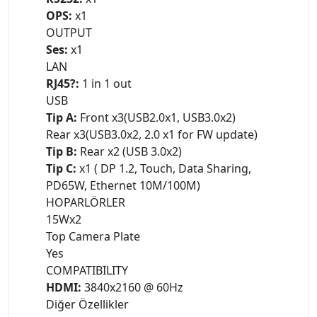
OPS:
x1
OUTPUT
Ses:
x1
LAN
RJ45?:
1 in 1 out
USB
Tip A:
Front x3(USB2.0x1, USB3.0x2)
Rear x3(USB3.0x2, 2.0 x1 for FW update)
Tip B:
Rear x2 (USB 3.0x2)
Tip C:
x1 ( DP 1.2, Touch, Data Sharing,
PD65W, Ethernet 10M/100M)
HOPARLÖRLER
15Wx2
Top Camera Plate
Yes
COMPATIBILITY
HDMI:
3840x2160 @ 60Hz
Diğer Özellikler