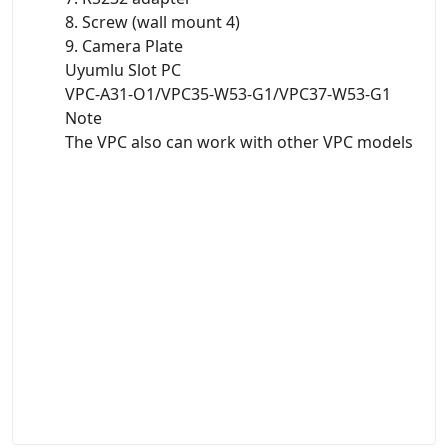
8. Screw (wall mount 4)
9. Camera Plate
Uyumlu Slot PC
VPC-A31-O1/VPC35-W53-G1/VPC37-W53-G1
Note
The VPC also can work with other VPC models