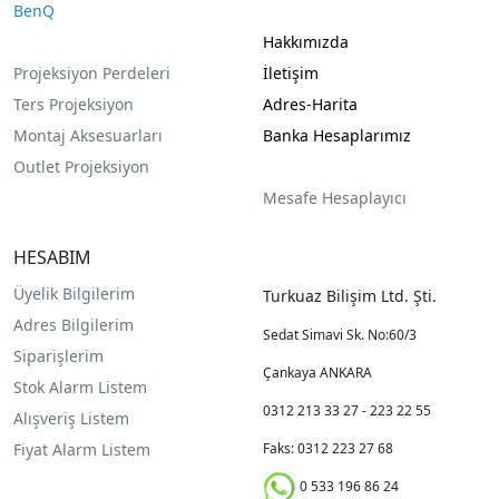
BenQ
Hakkımızda
Projeksiyon Perdeleri
İletişim
Ters Projeksiyon
Adres-Harita
Montaj Aksesuarları
Banka Hesaplarımız
Outlet Projeksiyon
Mesafe Hesaplayıcı
HESABIM
Üyelik Bilgilerim
Turkuaz Bilişim Ltd. Şti.
Adres Bilgilerim
Sedat Simavi Sk. No:60/3
Siparişlerim
Çankaya ANKARA
Stok Alarm Listem
0312 213 33 27 - 223 22 55
Alışveriş Listem
Fiyat Alarm Listem
Faks: 0312 223 27 68
0 533 196 86 24