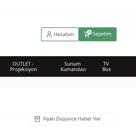
0
Sepetim
Hesabım
OUTLET - 
Sunum 
TV 
Projeksiyon
Kumandası
Box
Fiyatı Düşünce Haber Ver