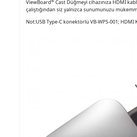
®
ViewBoard
Cast Düğmeyi cihazınıza HDMI kablos
çalıştığından siz yalnızca sunumunuzu mükemmel
Not:USB Type-C konektörlü VB-WPS-001; HDMI 