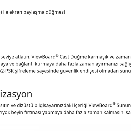
 ile ekran paylaşma düğmesi
®
 seviye atlatın. ViewBoard
Cast Düğme karmaşık ve zaman a
maya ve bağlantı kurmaya daha fazla zaman ayırmanızı sağlıy
PA2-PSK şifreleme sayesinde güvenlik endişesi olmadan sunum
nizasyon
®
nsıtın ve dizüstü bilgisayarınızdaki içeriği ViewBoard
Sunum 
dırıyor, beyin fırtınası yapmaya daha fazla zaman kalmasını s