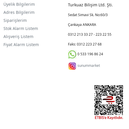
Üyelik Bilgilerim
Turkuaz Bilişim Ltd. Şti.
Adres Bilgilerim
Sedat Simavi Sk. No:60/3
Siparişlerim
Çankaya ANKARA
Stok Alarm Listem
0312 213 33 27 - 223 22 55
Alışveriş Listem
Fiyat Alarm Listem
Faks: 0312 223 27 68
0 533 196 86 24
sunummarket