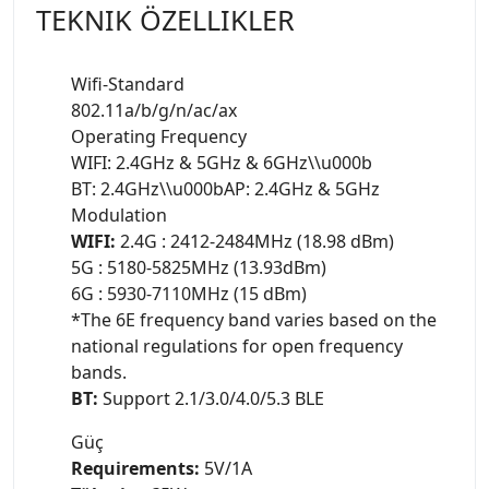
TEKNIK ÖZELLIKLER
Wifi-Standard
802.11a/b/g/n/ac/ax
Operating Frequency
WIFI: 2.4GHz & 5GHz & 6GHz\\u000b
BT: 2.4GHz\\u000bAP: 2.4GHz & 5GHz
Modulation
WIFI:
2.4G : 2412-2484MHz (18.98 dBm)
5G : 5180-5825MHz (13.93dBm)
6G : 5930-7110MHz (15 dBm)
*The 6E frequency band varies based on the
national regulations for open frequency
bands.
BT:
Support 2.1/3.0/4.0/5.3 BLE
Güç
Requirements:
5V/1A