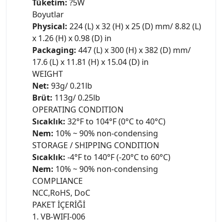
Tüketim:
?5W
Boyutlar
Physical:
224 (L) x 32 (H) x 25 (D) mm/ 8.82 (L)
x 1.26 (H) x 0.98 (D) in
Packaging:
447 (L) x 300 (H) x 382 (D) mm/
17.6 (L) x 11.81 (H) x 15.04 (D) in
WEIGHT
Net:
93g/ 0.21lb
Brüt:
113g/ 0.25lb
OPERATING CONDITION
Sıcaklık:
32°F to 104°F (0°C to 40°C)
Nem:
10% ~ 90% non-condensing
STORAGE / SHIPPING CONDITION
Sıcaklık:
-4°F to 140°F (-20°C to 60°C)
Nem:
10% ~ 90% non-condensing
COMPLIANCE
NCC,RoHS, DoC
PAKET İÇERİĞİ
1. VB-WIFI-006