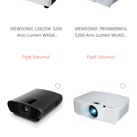
VIEWSONIC LS625W 3200
VIEWSONIC PRO8800WUL
Ansi Lumen WXGA
5200 Ansi Lumen WUXGA
1280x800 KISA MESAFE
1920*1200 Profesyonel Seri
GERÇEK LAZER 100.000:1
DLP Projeksiyon Cihazı
Kontrast 3D PROJEKSİYON
Fiyat Sorunuz
Fiyat Sorunuz