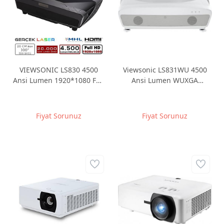
VIEWSONIC LS830 4500
Viewsonic LS831WU 4500
Ansi Lumen 1920*1080 Full
Ansi Lumen WUXGA
HD Laser Phospor ULTRA
1920x1200 20.000 Saat
KISA MESAFE DLP
HDBaseT Lazer ULTRA KISA
Projeksiyon
MESAFE Projeksiyon
Fiyat Sorunuz
Fiyat Sorunuz