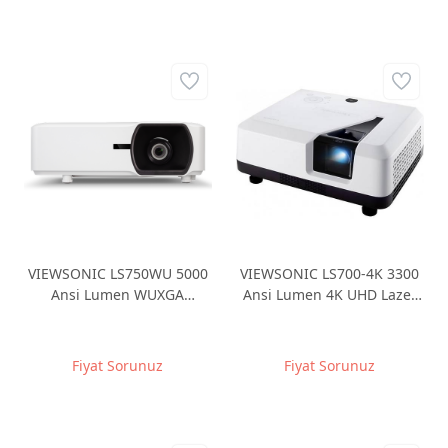
VIEWSONIC LS750WU 5000
VIEWSONIC LS700-4K 3300
Ansi Lumen WUXGA
Ansi Lumen 4K UHD Lazer
1920x1200 Gerçek Lazer
Ev Projeksiyonu
HDMIx2 RJ45 3.000.000:1
Kontrast Projeksiyon
Fiyat Sorunuz
Fiyat Sorunuz