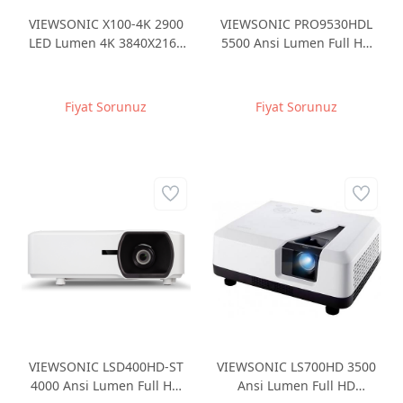
VIEWSONIC X100-4K 2900
VIEWSONIC PRO9530HDL
LED Lumen 4K 3840X2160
5500 Ansi Lumen Full HD
HDR 3D LED Rec.709 Akıllı
1920x1080 RJ45 Ag
Ev Sineması Projeksiyonu
Yönetimi STACKING Ops.
HDBaseT Projeksiyon Cihazı
Fiyat Sorunuz
Fiyat Sorunuz
VIEWSONIC LSD400HD-ST
VIEWSONIC LS700HD 3500
4000 Ansi Lumen Full HD
Ansi Lumen Full HD