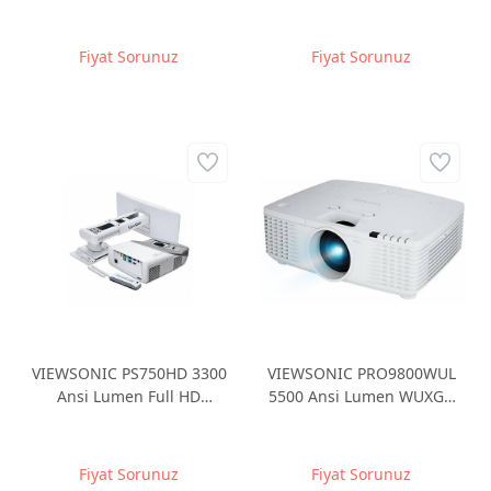
Kısa Mesafe DLP LAZER
1920x1080 GERCEK LAZER
Projeksiyon
3.000.000:1 Kontrast 3D
Projeksiyon
Fiyat Sorunuz
Fiyat Sorunuz
VIEWSONIC PS750HD 3300
VIEWSONIC PRO9800WUL
Ansi Lumen Full HD
5500 Ansi Lumen WUXGA
1920*1080 DLP Ultra Kısa
1920x1200 RJ45 Ağ
Mesafe Interaktif
Yönetimi STACKING Ops.
Projeksiyon
HDBaseT Projeksiyon cihazı
Fiyat Sorunuz
Fiyat Sorunuz