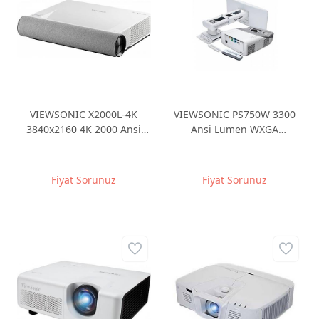
VIEWSONIC X2000L-4K
VIEWSONIC PS750W 3300
3840x2160 4K 2000 Ansi
Ansi Lumen WXGA
Lumen Ultra Kısa Mesafe
1280*800 DLP Ultra Kısa
LAZER Ev Sineması
Mesafe INTERAKTIF
Projeksiyonu
Projeksiyon
Fiyat Sorunuz
Fiyat Sorunuz