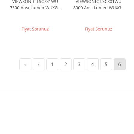
VIEWSONIC LSC731WU
VIEWSONIC LSC801WU
7300 Ansi Lumen WUXGA
8000 Ansi Lumen WUXGA
LAZER 3LCD Projeksiyon
LAZER 3LCD Projeksiyon
Fiyat Sorunuz
Fiyat Sorunuz
«
‹
1
2
3
4
5
6