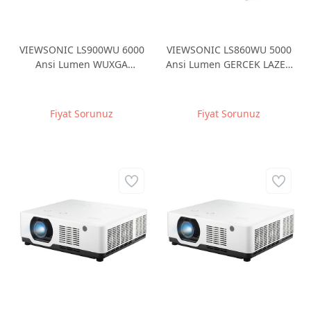
VIEWSONIC LS900WU 6000
VIEWSONIC LS860WU 5000
Ansi Lumen WUXGA
Ansi Lumen GERCEK LAZER
1920x1200 Gerçek Lazer
1920x1200 5000AL HDMI
30.000 Saat 3xHDMI RJ45
RJ45 KISA MESAFE
HDBaseT Profesyonel Seri
PROFESYONEL KURULUM
Fiyat Sorunuz
Fiyat Sorunuz
Projeksiyon
PROJEKSIYON