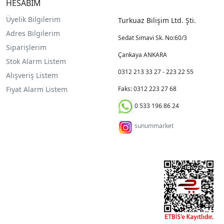
HESABIM
Üyelik Bilgilerim
Turkuaz Bilişim Ltd. Şti.
Adres Bilgilerim
Sedat Simavi Sk. No:60/3
Siparişlerim
Çankaya ANKARA
Stok Alarm Listem
0312 213 33 27 - 223 22 55
Alışveriş Listem
Fiyat Alarm Listem
Faks: 0312 223 27 68
0 533 196 86 24
sunummarket