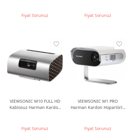
HDMI+HDMI/MHL RS232
HD DLP 3D Projeksiyon
22000:1 3D Projeksiyon
Cihazı
Cihazı
Fiyat Sorunuz
Fiyat Sorunuz
VIEWSONIC M10 FULL HD
VIEWSONIC M1 PRO
Kablosuz Harman Kardon
Harman Kardon Hoparlörlü
Hoparlörlü Taşınabilir Lazer
Akıllı LED Taşınabilir
Akıllı Projeksiyon
Projeksiyon Cihazı
Fiyat Sorunuz
Fiyat Sorunuz