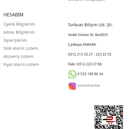
HESABIM
Üyelik Bilgilerim
Turkuaz Bilişim Ltd. Şti.
Adres Bilgilerim
Sedat Simavi Sk. No:60/3
Siparişlerim
Çankaya ANKARA
Stok Alarm Listem
0312 213 33 27 - 223 22 55
Alışveriş Listem
Fiyat Alarm Listem
Faks: 0312 223 27 68
0 533 196 86 24
sunummarket