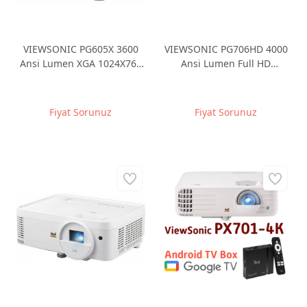
VIEWSONIC PG605X 3600
VIEWSONIC PG706HD 4000
Ansi Lumen XGA 1024X768
Ansi Lumen Full HD
DLP HDMI RJ45 22.000:1
1920x1080 DLP HDMIx2
Projeksiyon
RJ45x1 3D Projeksiyon
Fiyat Sorunuz
Fiyat Sorunuz