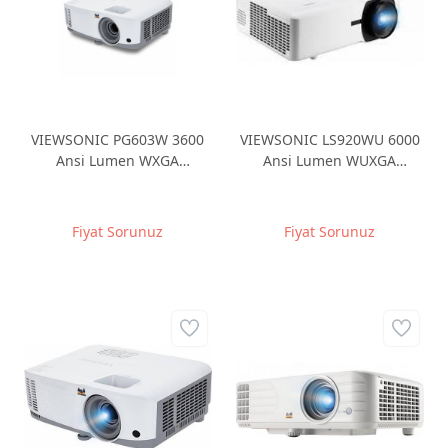
VIEWSONIC PG603W 3600
VIEWSONIC LS920WU 6000
Ansi Lumen WXGA
Ansi Lumen WUXGA
1280*800 DLP RJ45 USB
1920x1200 Lazer
Okuyucu 3D Projeksiyon
Projeksiyon
Fiyat Sorunuz
Fiyat Sorunuz