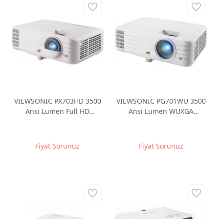
VIEWSONIC PX703HD 3500
VIEWSONIC PG701WU 3500
Ansi Lumen Full HD
Ansi Lumen WUXGA
1920x1080 DLP 2xHDMI
1920x1200 2xHDMI
12000:1 Opsiyonel
Opsiyonel Kablosuz
Kablosuz Projeksiyon
Projeksiyon Cihazı
Fiyat Sorunuz
Fiyat Sorunuz