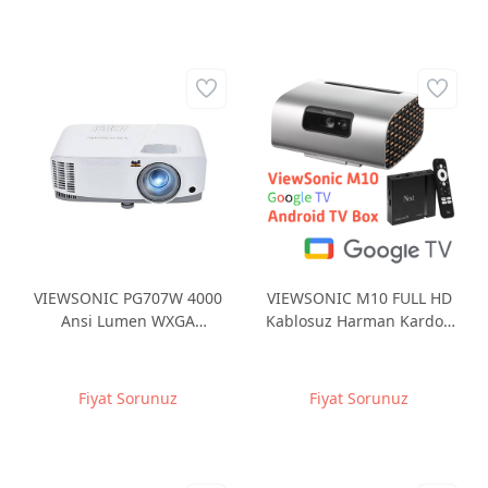
VIEWSONIC PG707W 4000
VIEWSONIC M10 FULL HD
Ansi Lumen WXGA
Kablosuz Harman Kardon
1280x800 HDMI+HDMI/MHL
Hoparlörlü Taşınabilir Lazer
RJ45 3D PROJEKSIYON
Akıllı Projeksiyon + Pro 4K
TV Box
Fiyat Sorunuz
Fiyat Sorunuz