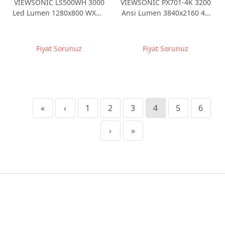
VIEWSONIC LS500WH 3000
VIEWSONIC PX701-4K 3200
Led Lumen 1280x800 WXGA
Ansi Lumen 3840x2160 4K
3D LED Projeksiyon Cihazı
DLP Ev Oyun Projeksiyonu +
4K Tv BOX
Fiyat Sorunuz
Fiyat Sorunuz
«
‹
1
2
3
4
5
6
›
»