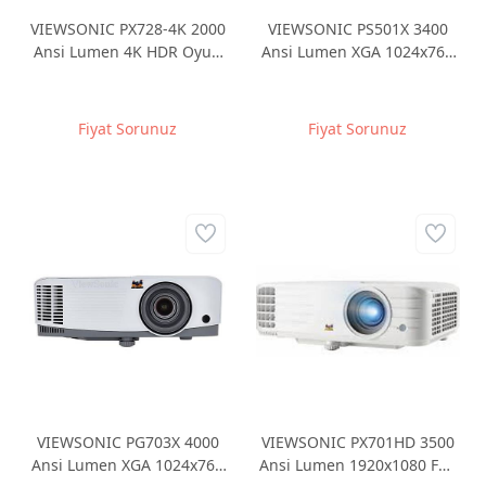
VIEWSONIC PX728-4K 2000
VIEWSONIC PS501X 3400
Ansi Lumen 4K HDR Oyun
Ansi Lumen XGA 1024x768
ve Ev Sineması
HDMI 3D KISA MESAFE
Projeksiyonu
PROJEKSİYON
Fiyat Sorunuz
Fiyat Sorunuz
VIEWSONIC PG703X 4000
VIEWSONIC PX701HD 3500
Ansi Lumen XGA 1024x768
Ansi Lumen 1920x1080 Full