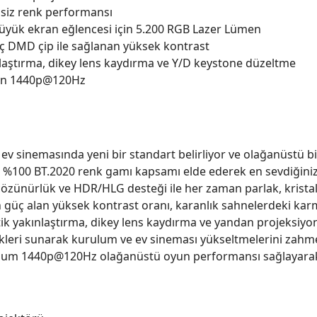
şsiz renk performansı
büyük ekran eğlencesi için 5.200 RGB Lazer Lümen
inç DMD çip ile sağlanan yüksek kontrast
nlaştırma, dikey lens kaydırma ve Y/D keystone düzeltme
için 1440p@120Hz
 ev sinemasında yeni bir standart belirliyor ve olağanüstü b
k, %100 BT.2020 renk gamı kapsamı elde ederek en sevdiğiniz
özünürlük ve HDR/HLG desteği ile her zaman parlak, kristal
güç alan yüksek kontrast oranı, karanlık sahnelerdeki karmaş
 optik yakınlaştırma, dikey lens kaydırma ve yandan projeksiyo
eri sunarak kurulum ve ev sineması yükseltmelerini zahmetsi
imum 1440p@120Hz olağanüstü oyun performansı sağlayarak t