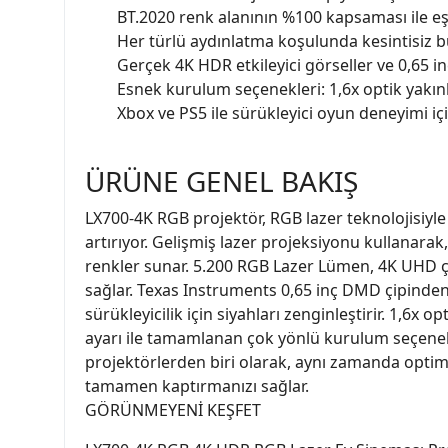
BT.2020 renk alanının %100 kapsaması ile e
Her türlü aydınlatma koşulunda kesintisiz 
Gerçek 4K HDR etkileyici görseller ve 0,65 
Esnek kurulum seçenekleri: 1,6x optik yakı
Xbox ve PS5 ile sürükleyici oyun deneyimi 
ÜRÜNE GENEL BAKIŞ
LX700-4K RGB projektör, RGB lazer teknolojisiyle
artırıyor. Gelişmiş lazer projeksiyonu kullanara
renkler sunar. 5.200 RGB Lazer Lümen, 4K UHD ç
sağlar. Texas Instruments 0,65 inç DMD çipinden 
sürükleyicilik için siyahları zenginleştirir. 1,6x
ayarı ile tamamlanan çok yönlü kurulum seçenekl
projektörlerden biri olarak, aynı zamanda opt
tamamen kaptırmanızı sağlar.
GÖRÜNMEYENİ KEŞFET