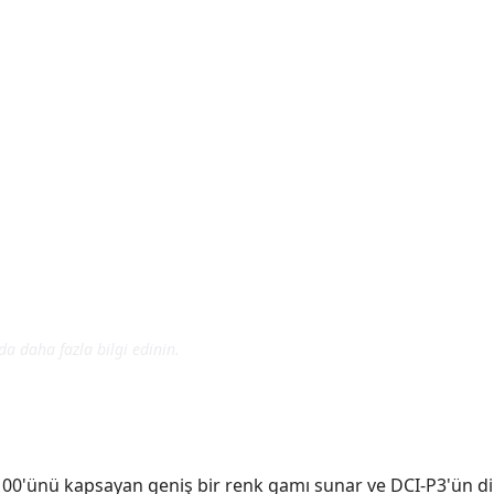
 daha fazla bilgi edinin.
100'ünü kapsayan geniş bir renk gamı sunar ve DCI-P3'ün di