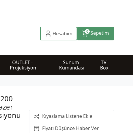
0
Sepetim
Hesabım
OUTLET - 
Sunum 
TV 
Projeksiyon
Kumandası
Box
5200
azer
siyonu
Kıyaslama Listene Ekle
Fiyatı Düşünce Haber Ver