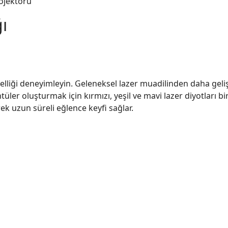
ojektörü
ı
lliği deneyimleyin. Geleneksel lazer muadilinden daha geliş
üler oluşturmak için kırmızı, yeşil ve mavi lazer diyotları bi
rek uzun süreli eğlence keyfi sağlar.