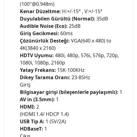
(100"@0.948m)
Kenar Düzeltme:
H:+/-15° , V:+/-15°
Duyulabilen Gürültü (Normal):
35dB
Audible Noise (Eco):
25dB
Giriş Gecikmesi:
60ms
Çözünürlük Desteği:
VGA(640 x 480) to
4K(3840 x 2160)
HDTV Uyumu:
480i, 480p, 576i, 576p, 720p,
1080i, 1080p, 2160p
Yatay Frekans:
15K-100KHz
Dikey Tarama Oranı:
23-85Hz
Giriş
Bilgisayar girişi (bileşenlerle paylaşımlı):
1
AV in (3.5mm):
1
HDMI:
2
(HDMI 1.4/ HDCP 1.4)
USB Tip A:
1 (5V/2A)
HDBaseT:
1
Çıkış