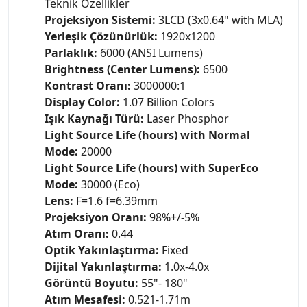
Teknik Özellikler
Projeksiyon Sistemi:
3LCD (3x0.64" with MLA)
Yerleşik Çözünürlük:
1920x1200
Parlaklık:
6000 (ANSI Lumens)
Brightness (Center Lumens):
6500
Kontrast Oranı:
3000000:1
Display Color:
1.07 Billion Colors
Işık Kaynağı Türü:
Laser Phosphor
Light Source Life (hours) with Normal
Mode:
20000
Light Source Life (hours) with SuperEco
Mode:
30000 (Eco)
Lens:
F=1.6 f=6.39mm
Projeksiyon Oranı:
98%+/-5%
Atım Oranı:
0.44
Optik Yakınlaştırma:
Fixed
Dijital Yakınlaştırma:
1.0x-4.0x
Görüntü Boyutu:
55"- 180"
Atım Mesafesi:
0.521-1.71m