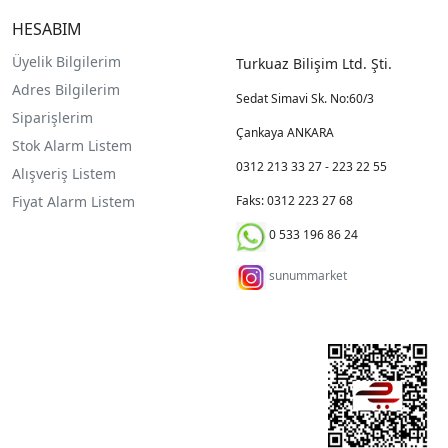
HESABIM
Üyelik Bilgilerim
Turkuaz Bilişim Ltd. Şti.
Adres Bilgilerim
Sedat Simavi Sk. No:60/3
Siparişlerim
Çankaya ANKARA
Stok Alarm Listem
0312 213 33 27 - 223 22 55
Alışveriş Listem
Fiyat Alarm Listem
Faks: 0312 223 27 68
0 533 196 86 24
sunummarket