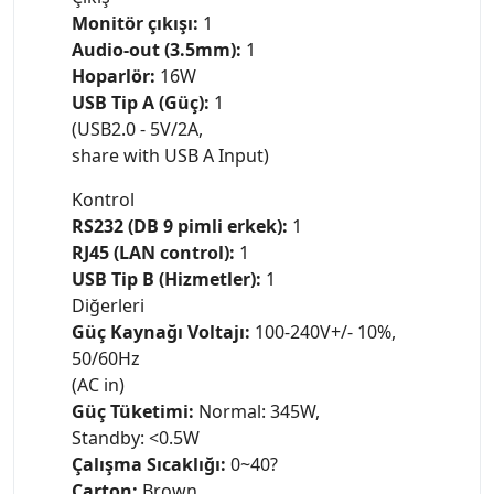
Monitör çıkışı:
1
Audio-out (3.5mm):
1
Hoparlör:
16W
USB Tip A (Güç):
1
(USB2.0 - 5V/2A,
share with USB A Input)
Kontrol
RS232 (DB 9 pimli erkek):
1
RJ45 (LAN control):
1
USB Tip B (Hizmetler):
1
Diğerleri
Güç Kaynağı Voltajı:
100-240V+/- 10%,
50/60Hz
(AC in)
Güç Tüketimi:
Normal: 345W,
Standby: <0.5W
Çalışma Sıcaklığı:
0~40?
Carton:
Brown