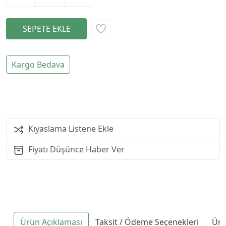
Kargo Bedava
Kıyaslama Listene Ekle
Fiyatı Düşünce Haber Ver
Ürün Açıklaması
Taksit / Ödeme Seçenekleri
Ürü