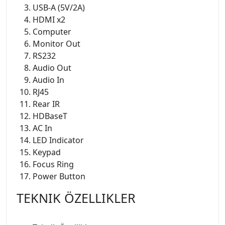
USB-A (5V/2A)
HDMI x2
Computer
Monitor Out
RS232
Audio Out
Audio In
RJ45
Rear IR
HDBaseT
AC In
LED Indicator
Keypad
Focus Ring
Power Button
TEKNIK ÖZELLIKLER