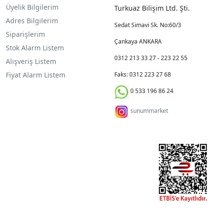
Üyelik Bilgilerim
Turkuaz Bilişim Ltd. Şti.
Adres Bilgilerim
Sedat Simavi Sk. No:60/3
Siparişlerim
Çankaya ANKARA
Stok Alarm Listem
0312 213 33 27 - 223 22 55
Alışveriş Listem
Fiyat Alarm Listem
Faks: 0312 223 27 68
0 533 196 86 24
sunummarket