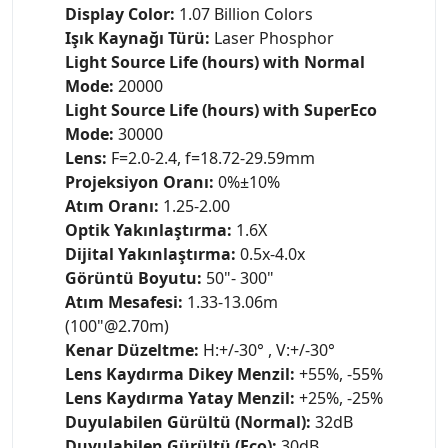
Display Color:
1.07 Billion Colors
Işık Kaynağı Türü:
Laser Phosphor
Light Source Life (hours) with Normal
Mode:
20000
Light Source Life (hours) with SuperEco
Mode:
30000
Lens:
F=2.0-2.4, f=18.72-29.59mm
Projeksiyon Oranı:
0%±10%
Atım Oranı:
1.25-2.00
Optik Yakınlaştırma:
1.6X
Dijital Yakınlaştırma:
0.5x-4.0x
Görüntü Boyutu:
50"- 300"
Atım Mesafesi:
1.33-13.06m
(100"@2.70m)
Kenar Düzeltme:
H:+/-30° , V:+/-30°
Lens Kaydırma Dikey Menzil:
+55%, -55%
Lens Kaydırma Yatay Menzil:
+25%, -25%
Duyulabilen Gürültü (Normal):
32dB
Duyulabilen Gürültü (Eco):
30dB