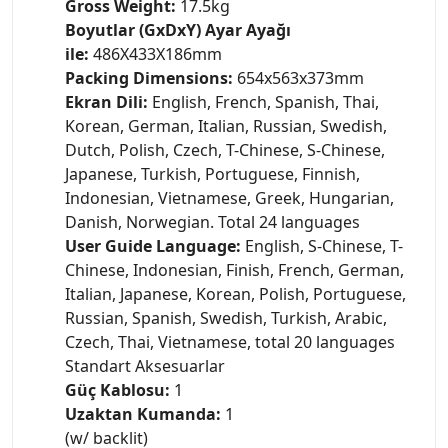
Gross Weight:
17.5kg
Boyutlar (GxDxY) Ayar Ayağı
ile:
486X433X186mm
Packing Dimensions:
654x563x373mm
Ekran Dili:
English, French, Spanish, Thai,
Korean, German, Italian, Russian, Swedish,
Dutch, Polish, Czech, T-Chinese, S-Chinese,
Japanese, Turkish, Portuguese, Finnish,
Indonesian, Vietnamese, Greek, Hungarian,
Danish, Norwegian. Total 24 languages
User Guide Language:
English, S-Chinese, T-
Chinese, Indonesian, Finish, French, German,
Italian, Japanese, Korean, Polish, Portuguese,
Russian, Spanish, Swedish, Turkish, Arabic,
Czech, Thai, Vietnamese, total 20 languages
Standart Aksesuarlar
Güç Kablosu:
1
Uzaktan Kumanda:
1
(w/ backlit)