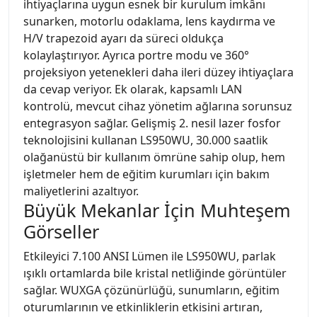
ihtiyaçlarına uygun esnek bir kurulum imkânı
sunarken, motorlu odaklama, lens kaydırma ve
H/V trapezoid ayarı da süreci oldukça
kolaylaştırıyor. Ayrıca portre modu ve 360°
projeksiyon yetenekleri daha ileri düzey ihtiyaçlara
da cevap veriyor. Ek olarak, kapsamlı LAN
kontrolü, mevcut cihaz yönetim ağlarına sorunsuz
entegrasyon sağlar. Gelişmiş 2. nesil lazer fosfor
teknolojisini kullanan LS950WU, 30.000 saatlik
olağanüstü bir kullanım ömrüne sahip olup, hem
işletmeler hem de eğitim kurumları için bakım
maliyetlerini azaltıyor.
Büyük Mekanlar İçin Muhteşem
Görseller
Etkileyici 7.100 ANSI Lümen ile LS950WU, parlak
ışıklı ortamlarda bile kristal netliğinde görüntüler
sağlar. WUXGA çözünürlüğü, sunumların, eğitim
oturumlarının ve etkinliklerin etkisini artıran,