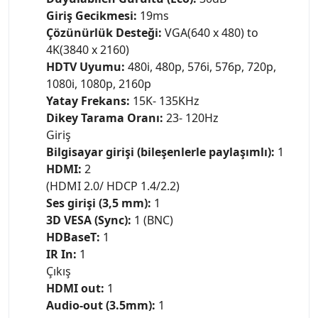
Giriş Gecikmesi:
19ms
Çözünürlük Desteği:
VGA(640 x 480) to
4K(3840 x 2160)
HDTV Uyumu:
480i, 480p, 576i, 576p, 720p,
1080i, 1080p, 2160p
Yatay Frekans:
15K- 135KHz
Dikey Tarama Oranı:
23- 120Hz
Giriş
Bilgisayar girişi (bileşenlerle paylaşımlı):
1
HDMI:
2
(HDMI 2.0/ HDCP 1.4/2.2)
Ses girişi (3,5 mm):
1
3D VESA (Sync):
1 (BNC)
HDBaseT:
1
IR In:
1
Çıkış
HDMI out:
1
Audio-out (3.5mm):
1