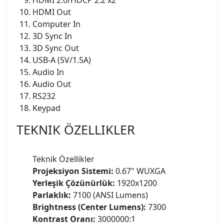
HDMI Out
Computer In
3D Sync In
3D Sync Out
USB-A (5V/1.5A)
Audio In
Audio Out
RS232
Keypad
TEKNIK ÖZELLIKLER
Teknik Özellikler
Projeksiyon Sistemi:
0.67" WUXGA
Yerleşik Çözünürlük:
1920x1200
Parlaklık:
7100 (ANSI Lumens)
Brightness (Center Lumens):
7300
Kontrast Oranı:
3000000:1