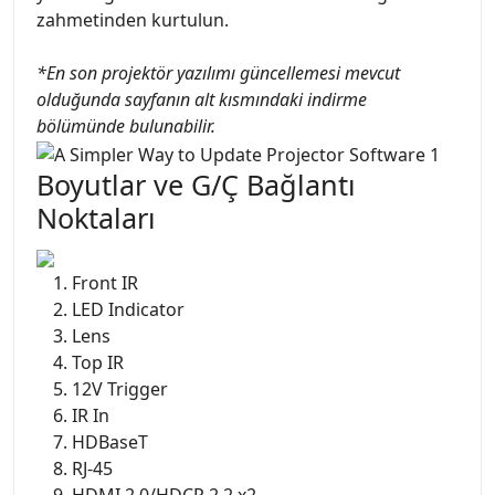
zahmetinden kurtulun.
*En son projektör yazılımı güncellemesi mevcut
olduğunda sayfanın alt kısmındaki indirme
bölümünde bulunabilir.
Boyutlar ve G/Ç Bağlantı
Noktaları
Front IR
LED Indicator
Lens
Top IR
12V Trigger
IR In
HDBaseT
RJ-45
HDMI 2.0/HDCP 2.2 x2