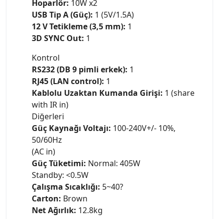
Hoparlör:
10W x2
USB Tip A (Güç):
1 (5V/1.5A)
12 V Tetikleme (3,5 mm):
1
3D SYNC Out:
1
Kontrol
RS232 (DB 9 pimli erkek):
1
RJ45 (LAN control):
1
Kablolu Uzaktan Kumanda Girişi:
1 (share
with IR in)
Diğerleri
Güç Kaynağı Voltajı:
100-240V+/- 10%,
50/60Hz
(AC in)
Güç Tüketimi:
Normal: 405W
Standby: <0.5W
Çalışma Sıcaklığı:
5~40?
Carton:
Brown
Net Ağırlık:
12.8kg