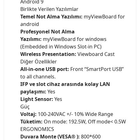
Android 9
Birlikte Verilen Yazılımlar
Temel Not Alma Yazılımı:
myViewBoard for
android
Profesyonel Not Alma
Yazılımı:
myViewBoard for windows
(Embedded in Windows Slot-in PC)
Wireless Presentation:
Viewboard Cast
Diğer Özellikler
All-in-one USB port:
Front “SmartPort USB”
to all channels.
IFP ve slot cihaz arasında kolay LAN
paylaşımı:
Yes
Light Sensor:
Yes
Güç
Voltaj:
100-240VAC +/- 10% Wide Range
Tüketim:
On mode: 192.5W, Off mode< 0.5W
ERGONOMICS
Duvara Monte (VESA® ):
800*600