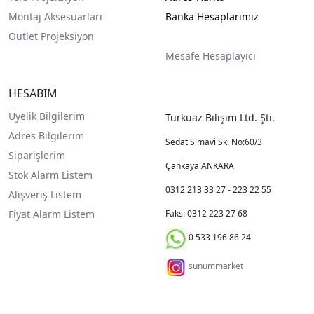
Montaj Aksesuarları
Banka Hesaplarımız
Outlet Projeksiyon
Mesafe Hesaplayıcı
HESABIM
Üyelik Bilgilerim
Turkuaz Bilişim Ltd. Şti.
Adres Bilgilerim
Sedat Simavi Sk. No:60/3
Siparişlerim
Çankaya ANKARA
Stok Alarm Listem
0312 213 33 27 - 223 22 55
Alışveriş Listem
Fiyat Alarm Listem
Faks: 0312 223 27 68
0 533 196 86 24
sunummarket