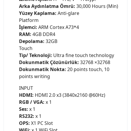
Arka Aydınlatma Ömrü:
30,000 Hours (Min)
Yüzey Kaplama:
Anti-glare
Platform
İşlemci:
ARM Cortex A73*4
RAM:
4GB DDR4
Depolama:
32GB
Touch
Tip/ Teknoloji:
Ultra fine touch technology
Dokunmatik Çözünürlük:
32768 ×32768
Dokunmatik Nokta:
20 points touch, 10
points writing
INPUT
HDMI:
HDMI 2.0 x3 (3840x2160 @60Hz)
RGB / VGA:
x 1
Ses:
x 1
RS232:
x 1
OPS:
X1 PC Slot
WiFi:
x 1 WiFi Slot