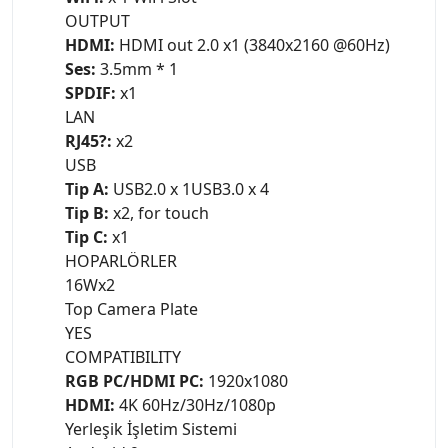
OUTPUT
HDMI:
HDMI out 2.0 x1 (3840x2160 @60Hz)
Ses:
3.5mm * 1
SPDIF:
x1
LAN
RJ45?:
x2
USB
Tip A:
USB2.0 x 1USB3.0 x 4
Tip B:
x2, for touch
Tip C:
x1
HOPARLÖRLER
16Wx2
Top Camera Plate
YES
COMPATIBILITY
RGB PC/HDMI PC:
1920x1080
HDMI:
4K 60Hz/30Hz/1080p
Yerleşik İşletim Sistemi