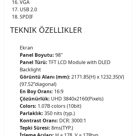
VGA
USB 2.0
SPDIF
TEKNIK ÖZELLIKLER
Ekran
Panel Boyutu:
98"
Panel Türü:
TFT LCD Module with DLED
Backlight
Görüntü Alanı (mm):
2171.85(H) x 1232.35(V)
(97.52”diagonal)
En Boy Oranı:
16:9
Çözünürlük:
UHD 3840x2160(Pixels)
Colors:
1.07B colors (10bit)
Parlaklık:
350 nits (typ.)
Kontrast Oranı:
DCR: 3000:1
Tepki Süresi:
8ms(TYP.)
İzleme Açıları:
H = 178, V = 178typ.