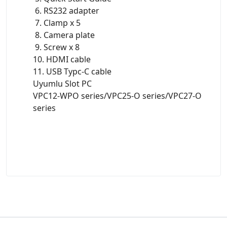
6. RS232 adapter
7. Clamp x 5
8. Camera plate
9. Screw x 8
10. HDMI cable
11. USB Typc-C cable
Uyumlu Slot PC
VPC12-WPO series/VPC25-O series/VPC27-O
series