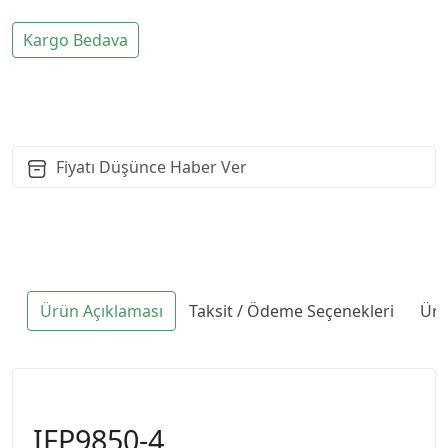
Kargo Bedava
Fiyatı Düşünce Haber Ver
Ürün Açıklaması
Taksit / Ödeme Seçenekleri
Ürü
IFP9850-4