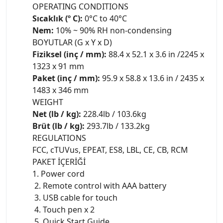
OPERATING CONDITIONS
Sıcaklık (º C):
0°C to 40°C
Nem:
10% ~ 90% RH non-condensing
BOYUTLAR (G x Y x D)
Fiziksel (inç / mm):
88.4 x 52.1 x 3.6 in /2245 x
1323 x 91 mm
Paket (inç / mm):
95.9 x 58.8 x 13.6 in / 2435 x
1483 x 346 mm
WEIGHT
Net (lb / kg):
228.4lb / 103.6kg
Brüt (lb / kg):
293.7lb / 133.2kg
REGULATIONS
FCC, cTUVus, EPEAT, ES8, LBL, CE, CB, RCM
PAKET İÇERİĞİ
1. Power cord
2. Remote control with AAA battery
3. USB cable for touch
4. Touch pen x 2
5. Quick Start Guide