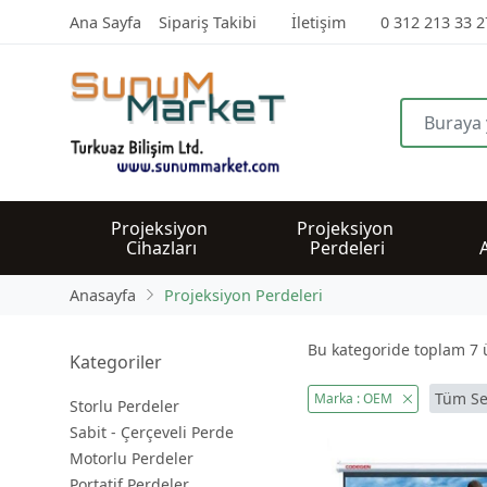
Ana Sayfa
Sipariş Takibi
İletişim
0 312 213 33 2
Projeksiyon 
Projeksiyon 
Cihazları
Perdeleri
Anasayfa
Projeksiyon Perdeleri
Bu kategoride toplam
7
ü
Kategoriler
Tüm Se
Marka : OEM
Storlu Perdeler
Sabit - Çerçeveli Perde
Motorlu Perdeler
Portatif Perdeler