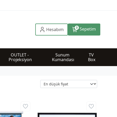
0
Sepetim
Hesabım
OUTLET - 
Sunum 
TV 
Projeksiyon
Kumandası
Box