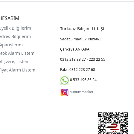
HESABIM
Üyelik Bilgilerim
Turkuaz Bilişim Ltd. Şti.
Adres Bilgilerim
Sedat Simavi Sk. No:60/3
Siparişlerim
Çankaya ANKARA
Stok Alarm Listem
0312 213 33 27 - 223 22 55
Alışveriş Listem
Fiyat Alarm Listem
Faks: 0312 223 27 68
0 533 196 86 24
sunummarket