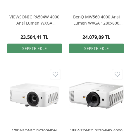
VIEWSONIC PA504W 4000
BenQ MW560 4000 Ansi
Ansi Lumen WXGA
Lumen WXGA 1280x800
1280*800 DLP HDMI 3D
HDMI 3D DLP Projeksiyon
Projeksiyon
Cihazı
23.504,41 TL
24.079,09 TL
VIEWSONIC PX700HDH
VIEWSONIC PX704HD 4000