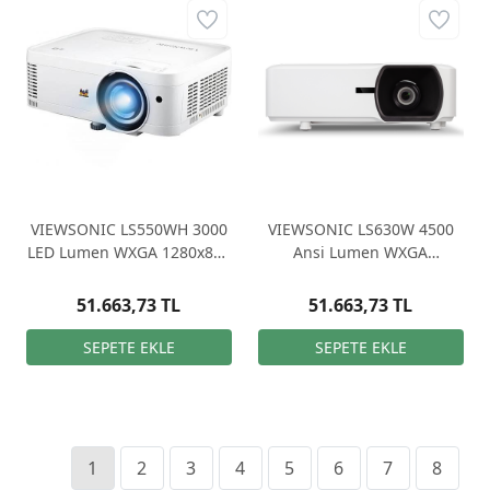
VIEWSONIC LS550WH 3000
VIEWSONIC LS630W 4500
LED Lumen WXGA 1280x800
Ansi Lumen WXGA
HDMI, RJ45, 3.000.000:1, 3D
1280*800 Lazer DLP
KISA MESAFE LED
Projeksiyon
51.663,73 TL
51.663,73 TL
Projeksiyon
1
2
3
4
5
6
7
8