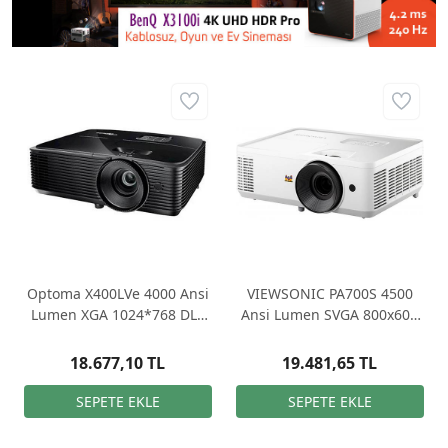
Optoma X400LVe 4000 Ansi
VIEWSONIC PA700S 4500
Lumen XGA 1024*768 DLP
Ansi Lumen SVGA 800x600
Projeksiyon
2xHDMI DLP Projeksiyon
18.677,10 TL
19.481,65 TL