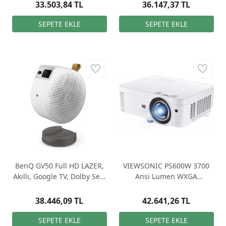
DLP Projeksiyon
33.503,84 TL
36.147,37 TL
BenQ GV50 Full HD LAZER,
VIEWSONIC PS600W 3700
Akıllı, Google TV, Dolby Ses,
Ansi Lumen WXGA
Kablosuz, Taşınabilir
1280*800 DLP HDMI Kısa
Projeksiyon
Mesafe 3D PROJEKSİYON
38.446,09 TL
42.641,26 TL