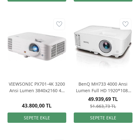
VIEWSONIC PX701-4K 3200
BenQ MH733 4000 Ansi
Ansi Lumen 3840x2160 4K
Lumen Full HD 1920*1080
DLP Ev Oyun Projeksiyonu
DLP Projeksiyon Cihazı
49.939,69 TL
43.800,00 TL
51.663,73 TL