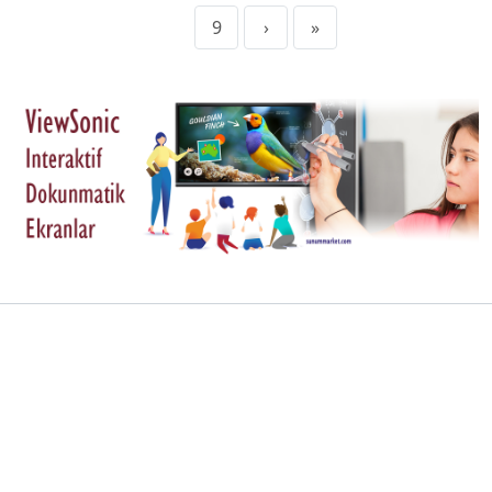
9
›
»