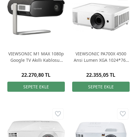
VIEWSONIC M1 MAX 1080p
VIEWSONIC PA700X 4500
Google TV Akıllı Kablosuz
Ansi Lumen XGA 1024*768
LED Taşınabilir Projeksiyon
DLP 3D Projeksiyon
Cihazı
22.270,80 TL
22.355,05 TL