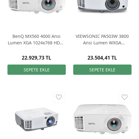
BenQ MX560 4000 Ansi
VIEWSONIC PA503W 3800
Lumen XGA 1024x768 HDMI
Ansi Lumen WXGA
DLP 3D Projeksiyon Cihazı
1280X800 HDMI 3D DLP
Projeksiyon
22.929,73 TL
23.504,41 TL