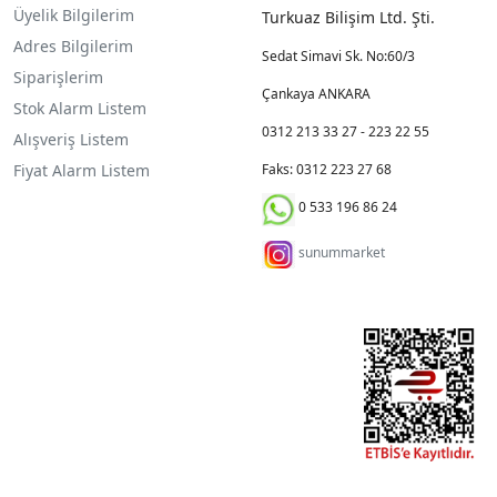
Üyelik Bilgilerim
Turkuaz Bilişim Ltd. Şti.
Adres Bilgilerim
Sedat Simavi Sk. No:60/3
Siparişlerim
Çankaya ANKARA
Stok Alarm Listem
0312 213 33 27 - 223 22 55
Alışveriş Listem
Fiyat Alarm Listem
Faks: 0312 223 27 68
0 533 196 86 24
sunummarket