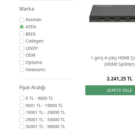
Marka
Assman
ATEN
BEEK
Codegen
LINDY
OEM
1 giriş 4 çıkış HDMI Ço
Optoma
(HDMI Splitter)
Viewsonic
2.241,25 TL
Fiyat Aralığı
0 TL - 9000 TL
9001 TL - 19000 TL
19001 TL - 29000 TL
29001 TL - 50000 TL
50001 TL - 99000 TL