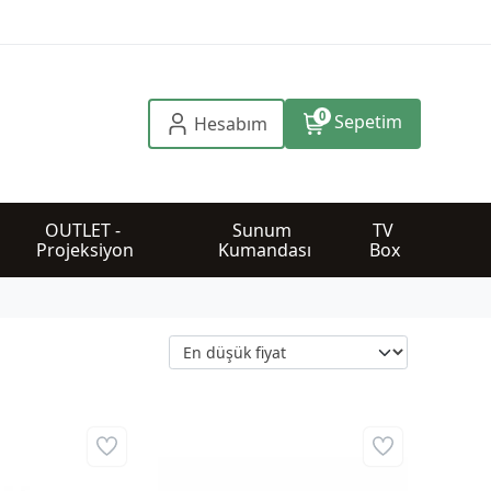
0
Sepetim
Hesabım
OUTLET - 
Sunum 
TV 
Projeksiyon
Kumandası
Box