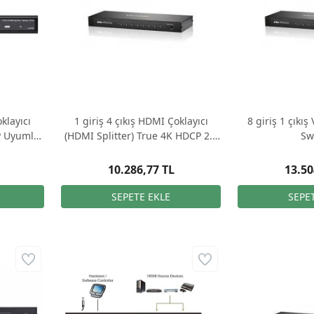
klayıcı
1 giriş 4 çıkış HDMI Çoklayıcı
8 giriş 1 çıkı
P Uyumlu,
(HDMI Splitter) True 4K HDCP 2.2
Sw
Uyumlu HDR10+ destekli
10.286,77 TL
13.50