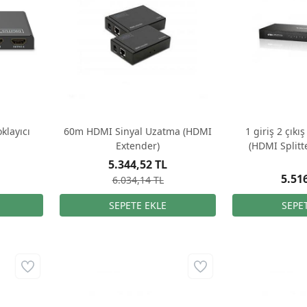
klayıcı
60m HDMI Sinyal Uzatma (HDMI
1 giriş 2 çıkı
Extender)
(HDMI Splitt
5.344,52 TL
5.51
6.034,14 TL