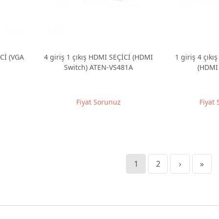
İCİ (VGA
4 giriş 1 çıkış HDMI SEÇİCİ (HDMI
1 giriş 4 çıkı
Switch) ATEN-VS481A
(HDMI 
Fiyat Sorunuz
Fiyat
1
2
›
»