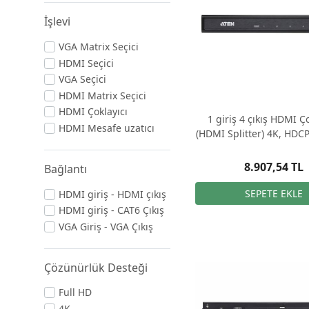
İşlevi
VGA Matrix Seçici
HDMI Seçici
VGA Seçici
HDMI Matrix Seçici
HDMI Çoklayıcı
1 giriş 4 çıkış HDMI Ço
HDMI Mesafe uzatıcı
(HDMI Splitter) 4K, HDC
Dolby True HD
8.907,54 TL
Bağlantı
HDMI giriş - HDMI çıkış
HDMI giriş - CAT6 Çıkış
VGA Giriş - VGA Çıkış
Çözünürlük Desteği
Full HD
4K