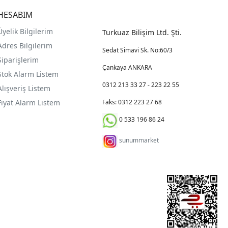
HESABIM
Üyelik Bilgilerim
Turkuaz Bilişim Ltd. Şti.
Adres Bilgilerim
Sedat Simavi Sk. No:60/3
Siparişlerim
Çankaya ANKARA
Stok Alarm Listem
0312 213 33 27 - 223 22 55
Alışveriş Listem
Fiyat Alarm Listem
Faks: 0312 223 27 68
0 533 196 86 24
sunummarket