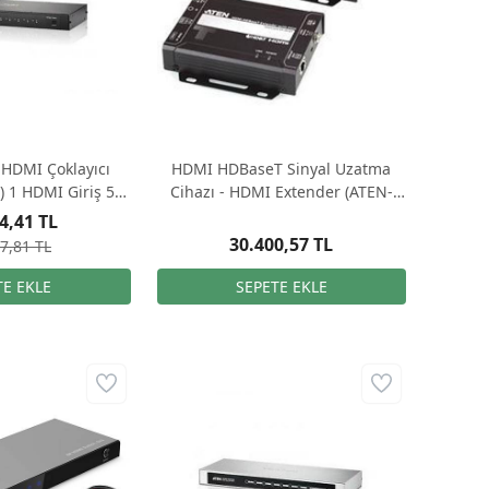
ş HDMI Çoklayıcı
HDMI HDBaseT Sinyal Uzatma
) 1 HDMI Giriş 5
Cihazı - HDMI Extender (ATEN-
 Çıkış
VE1812)
4,41 TL
30.400,57 TL
7,81 TL