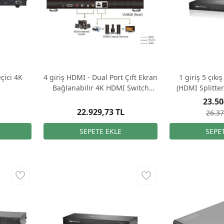
çici 4K
4 giriş HDMI - Dual Port Çift Ekran
1 giriş 5 çıkı
Bağlanabilir 4K HDMI Switch
(HDMI Splitter
(ATEN-VS482B)
CAT6
23.50
22.929,73 TL
26.37