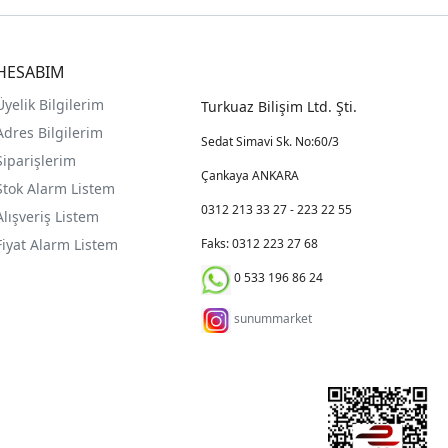
HESABIM
Üyelik Bilgilerim
Turkuaz Bilişim Ltd. Şti.
Adres Bilgilerim
Sedat Simavi Sk. No:60/3
Siparişlerim
Çankaya ANKARA
Stok Alarm Listem
0312 213 33 27 - 223 22 55
Alışveriş Listem
Fiyat Alarm Listem
Faks: 0312 223 27 68
0 533 196 86 24
sunummarket