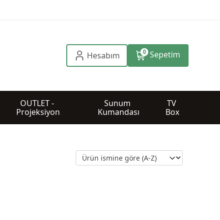
0
Sepetim
Hesabım
OUTLET - 
Sunum 
TV 
Projeksiyon
Kumandası
Box