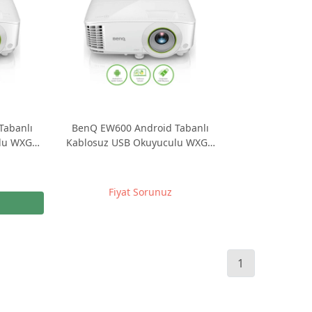
Tabanlı
BenQ EW600 Android Tabanlı
lu WXGA
Kablosuz USB Okuyuculu WXGA
KUTU)
Projeksiyon
Fiyat Sorunuz
1