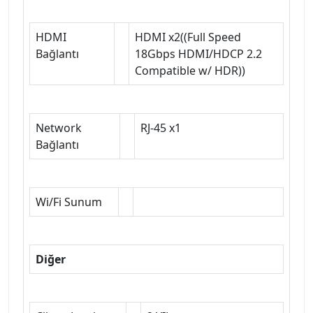
HDMI
HDMI x2((Full Speed
Bağlantı
18Gbps HDMI/HDCP 2.2
Compatible w/ HDR))
Network
RJ-45 x1
Bağlantı
Wi/Fi Sunum
Diğer