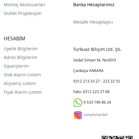
Montaj Aksesuarları
Banka Hesaplarımız
Outlet Projeksiyon
Mesafe Hesaplayıcı
HESABIM
Üyelik Bilgilerim
Turkuaz Bilişim Ltd. Şti.
Adres Bilgilerim
Sedat Simavi Sk. No:60/3
Siparişlerim
Çankaya ANKARA
Stok Alarm Listem
0312 213 33 27 - 223 22 55
Alışveriş Listem
Fiyat Alarm Listem
Faks: 0312 223 27 68
0 533 196 86 24
sunummarket