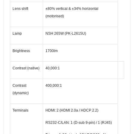
Lens shift
±80% vertical & ±34% horizontal
(motorised)
Lamp
NSH 265W (PK-L2615U)
Brightness
1700lm
Contrast (native)
40,000:1
Contrast
400,000:1
(dynamic)
Terminals
HDMI:
2 (HDMI 2.0a / HDCP 2.2)
RS232-C/LAN: 1 (D-sub 9-pin) / 1 (RJ45)