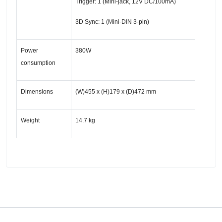
Trigger: 1 (Mini-jack, 12V DC/100mA)
3D Sync: 1 (Mini-DIN 3-pin)
Power
380W
consumption
Dimensions
(W)455 x (H)179 x (D)472 mm
Weight
14.7 kg