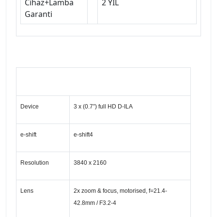
Cihaz+Lamba
2 YIL
Garanti
SPECIFICATIONS
Device
3 x (0.7”) full HD D-ILA
e-shift
e-shift4
Resolution
3840 x 2160
Lens
2x zoom & focus, motorised, f=21.4-
42.8mm / F3.2-4