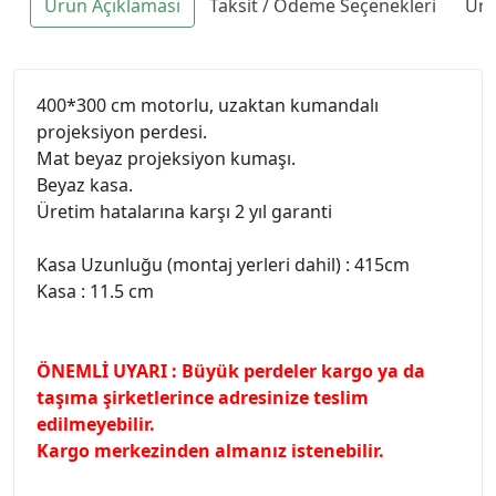
Ürün Açıklaması
Taksit / Ödeme Seçenekleri
Ürü
400*300 cm motorlu, uzaktan kumandalı
projeksiyon perdesi.
Mat beyaz projeksiyon kumaşı.
Beyaz kasa.
Üretim hatalarına karşı 2 yıl garanti
Kasa Uzunluğu (montaj yerleri dahil) : 415cm
Kasa : 11.5 cm
ÖNEMLİ UYARI : Büyük perdeler kargo ya da
taşıma şirketlerince adresinize teslim
edilmeyebilir.
Kargo merkezinden almanız istenebilir.