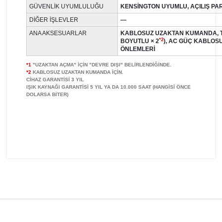
GÜVENLIK UYUMLULUĞU
KENSINGTON UYUMLU, AÇILIŞ PA
DIĞER IŞLEVLER
—
ANA AKSESUARLAR
KABLOSUZ UZAKTAN KUMANDA, TE
*2
BOYUTLU × 2
), AC GÜÇ KABLOS
ÖNLEMLERI
*1
"UZAKTAN AÇMA" IÇIN "DEVRE DIŞI" BELIRLENDIĞINDE.
*2
KABLOSUZ UZAKTAN KUMANDA IÇIN.
CIHAZ GARANTISI 3 YIL
IŞIK KAYNAĞI GARANTISI 5 YIL YA DA 10.000 SAAT (HANGİSİ ÖNCE
DOLARSA BİTER)