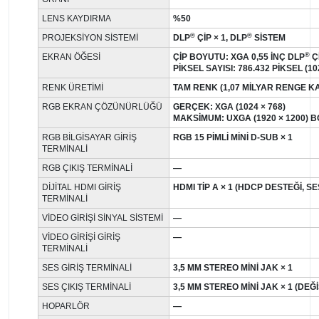
LENS KAYDIRMA
%50
®
®
PROJEKSIYON SISTEMI
DLP
ÇIP × 1, DLP
SISTEM
®
EKRAN ÖĞESI
ÇIP BOYUTU: XGA 0,55 INÇ DLP
Ç
PIKSEL SAYISI: 786.432 PIKSEL (10
RENK ÜRETIMI
TAM RENK (1,07 MILYAR RENGE K
RGB EKRAN ÇÖZÜNÜRLÜĞÜ
GERÇEK: XGA (1024 × 768)
MAKSIMUM: UXGA (1920 × 1200)
RGB BILGISAYAR GIRIŞ
RGB 15 PIMLI MINI D-SUB × 1
TERMINALI
RGB ÇIKIŞ TERMINALI
—
DIJITAL HDMI GIRIŞ
HDMI TIP A × 1 (HDCP DESTEĞI, SE
TERMINALI
VIDEO GIRIŞI SINYAL SISTEMI
—
VIDEO GIRIŞI GIRIŞ
—
TERMINALI
SES GIRIŞ TERMINALI
3,5 MM STEREO MINI JAK × 1
SES ÇIKIŞ TERMINALI
3,5 MM STEREO MINI JAK × 1 (DEĞI
HOPARLÖR
—