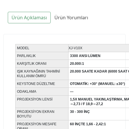
Ürün Açıklaması
Ürün Yorumları
MODEL
XJ-V10X
PARLAKLIK
3300 ANSI LÜMEN
KARŞITLIK ORANI
20.000:1
IŞIK KAYNAĞININ TAHMINI
20.000 SAATE KADAR (6000 SAAT 
KULLANIM ÖMRÜ
KEYSTONE DÜZELTME
OTOMATIK: +30° (MANUEL: ±30°)
ODAKLAMA
—
PROJEKSIYON LENSI
1,5X MANUEL YAKINLAŞTIRMA, M
～2,73 / F 18,9～27,2
PROJEKSIYON EKRAN
30 - 300 INÇ
BOYUTU
PROJEKSIYON MESAFE
60 INÇTE 1,66 - 2,42:1
ORANI