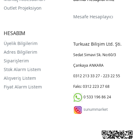
Outlet Projeksiyon
Mesafe Hesaplayıcı
HESABIM
Üyelik Bilgilerim
Turkuaz Bilişim Ltd. Şti.
Adres Bilgilerim
Sedat Simavi Sk. No:60/3
Siparişlerim
Çankaya ANKARA
Stok Alarm Listem
0312 213 33 27 - 223 22 55
Alışveriş Listem
Fiyat Alarm Listem
Faks: 0312 223 27 68
0 533 196 86 24
sunummarket