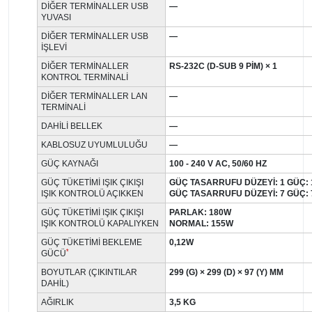
DIĞER TERMINALLER USB
—
YUVASI
DIĞER TERMINALLER USB
—
IŞLEVI
DIĞER TERMINALLER
RS-232C (D-SUB 9 PIM) × 1
KONTROL TERMINALI
DIĞER TERMINALLER LAN
—
TERMINALI
DAHILI BELLEK
—
KABLOSUZ UYUMLULUĞU
—
GÜÇ KAYNAĞI
100 - 240 V AC, 50/60 HZ
GÜÇ TÜKETIMI IŞIK ÇIKIŞI
GÜÇ TASARRUFU DÜZEYI: 1 GÜÇ: 
IŞIK KONTROLÜ AÇIKKEN
GÜÇ TASARRUFU DÜZEYI: 7 GÜÇ: 
GÜÇ TÜKETIMI IŞIK ÇIKIŞI
PARLAK: 180W
IŞIK KONTROLÜ KAPALIYKEN
NORMAL: 155W
GÜÇ TÜKETIMI BEKLEME
0,12W
*
GÜCÜ
BOYUTLAR (ÇIKINTILAR
299 (G) × 299 (D) × 97 (Y) MM
DAHIL)
AĞIRLIK
3,5 KG