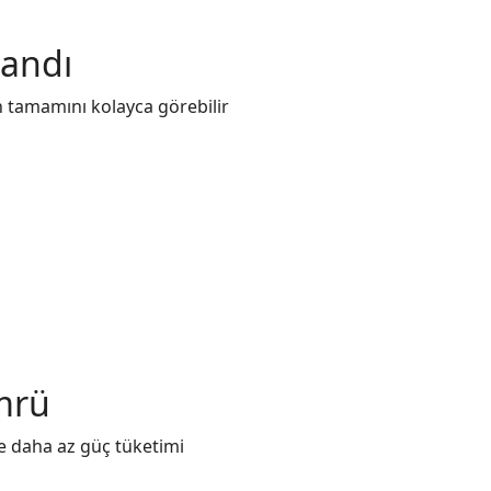
landı
ün tamamını kolayca görebilir
mrü
e daha az güç tüketimi