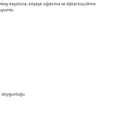
ikey keystone, köşeye sığdırma ve dijital küçültme
e uyumlu
nk doygunluğu