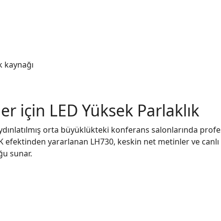
k kaynağı
er için LED Yüksek Parlaklık
ydınlatılmış orta büyüklükteki konferans salonlarında prof
K efektinden yararlanan LH730, keskin net metinler ve canlı
ğu sunar.