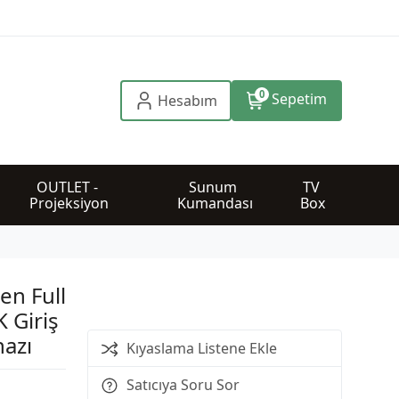
0
Sepetim
Hesabım
OUTLET - 
Sunum 
TV 
Projeksiyon
Kumandası
Box
n Full
 Giriş
hazı
Kıyaslama Listene Ekle
Satıcıya Soru Sor