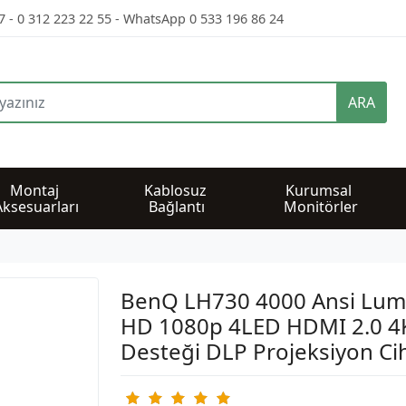
7 - 0 312 223 22 55 - WhatsApp 0 533 196 86 24
ARA
Montaj 
Kablosuz 
Kurumsal 
Aksesuarları
Bağlantı
Monitörler
BenQ LH730 4000 Ansi Lume
HD 1080p 4LED HDMI 2.0 4K
Desteği DLP Projeksiyon Ci