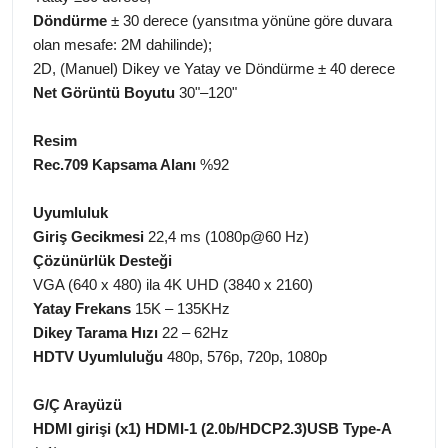
Döndürme
± 30 derece (yansıtma yönüne göre duvara
olan mesafe: 2M dahilinde);
2D, (Manuel) Dikey ve Yatay ve Döndürme ± 40 derece
Net Görüntü Boyutu
30"–120"
Resim
Rec.709 Kapsama Alanı
%92
Uyumluluk
Giriş Gecikmesi
22,4 ms (1080p@60 Hz)
Çözünürlük Desteği
VGA (640 x 480) ila 4K UHD (3840 x 2160)
Yatay Frekans
15K – 135KHz
Dikey Tarama Hızı
22 – 62Hz
HDTV Uyumluluğu
480p, 576p, 720p, 1080p
G/Ç Arayüzü
HDMI girişi (x1) HDMI-1 (2.0b/HDCP2.3)USB Type-A