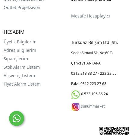
Outlet Projeksiyon
Mesafe Hesaplayıcı
HESABIM
Üyelik Bilgilerim
Turkuaz Bilişim Ltd. Şti.
Adres Bilgilerim
Sedat Simavi Sk. No:60/3
Siparişlerim
Çankaya ANKARA
Stok Alarm Listem
0312 213 33 27 - 223 22 55
Alışveriş Listem
Fiyat Alarm Listem
Faks: 0312 223 27 68
0 533 196 86 24
sunummarket