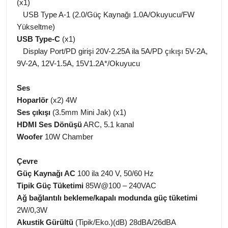
(x1)
USB Type A-1 (2.0/Güç Kaynağı 1.0A/Okuyucu/FW
Yükseltme)
USB Type-C
(x1)
Display Port/PD girişi 20V-2.25A ila 5A/PD çıkışı 5V-2A,
9V-2A, 12V-1.5A, 15V1.2A*/Okuyucu
Ses
Hoparlör
(x2) 4W
Ses çıkışı
(3.5mm Mini Jak) (x1)
HDMI Ses Dönüşü
ARC, 5.1 kanal
Woofer
10W Chamber
Çevre
Güç Kaynağı AC
100 ila 240 V, 50/60 Hz
Tipik Güç Tüketimi
85W@100 – 240VAC
Ağ bağlantılı bekleme/kapalı modunda güç tüketimi
2W/0,3W
Akustik Gürültü
(Tipik/Eko.)(dB) 28dBA/26dBA