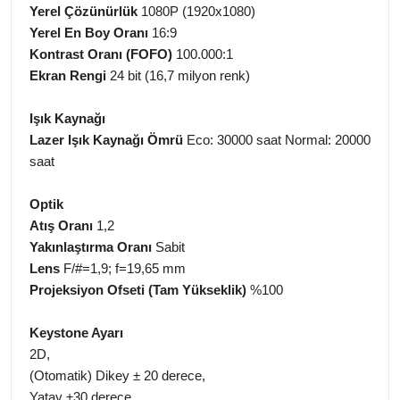
Yerel Çözünürlük
1080P (1920x1080)
Yerel En Boy Oranı
16:9
Kontrast Oranı (FOFO)
100.000:1
Ekran Rengi
24 bit (16,7 milyon renk)
Işık Kaynağı
Lazer Işık Kaynağı Ömrü
Eco: 30000 saat Normal: 20000
saat
Optik
Atış Oranı
1,2
Yakınlaştırma Oranı
Sabit
Lens
F/#=1,9; f=19,65 mm
Projeksiyon Ofseti (Tam Yükseklik)
%100
Keystone Ayarı
2D,
(Otomatik) Dikey ± 20 derece,
Yatay ±30 derece,