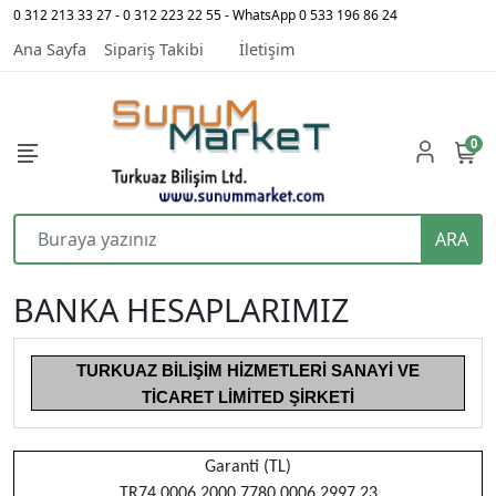
0 312 213 33 27 - 0 312 223 22 55 - WhatsApp 0 533 196 86 24
Ana Sayfa
Sipariş Takibi
İletişim
0
ARA
BANKA HESAPLARIMIZ
TURKUAZ BİLİŞİM HİZMETLERİ SANAYİ VE
TİCARET LİMİTED ŞİRKETİ
Garanti (TL)
TR74 0006 2000 7780 0006 2997 23