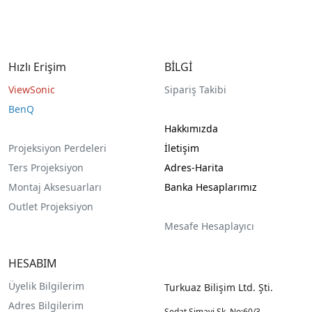
Hızlı Erişim
BİLGİ
ViewSonic
Sipariş Takibi
BenQ
Hakkımızda
Projeksiyon Perdeleri
İletişim
Ters Projeksiyon
Adres-Harita
Montaj Aksesuarları
Banka Hesaplarımız
Outlet Projeksiyon
Mesafe Hesaplayıcı
HESABIM
Üyelik Bilgilerim
Turkuaz Bilişim Ltd. Şti.
Adres Bilgilerim
Sedat Simavi Sk. No:60/3