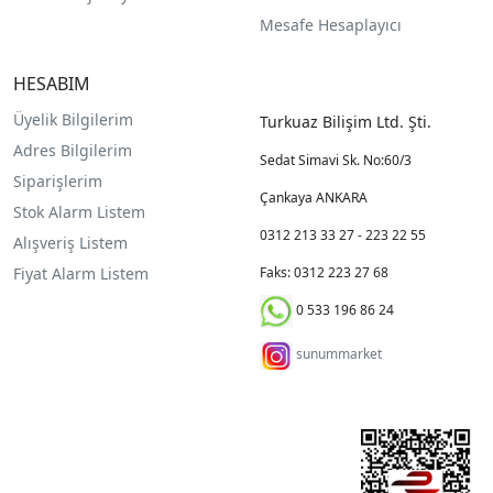
Mesafe Hesaplayıcı
HESABIM
Üyelik Bilgilerim
Turkuaz Bilişim Ltd. Şti.
Adres Bilgilerim
Sedat Simavi Sk. No:60/3
Siparişlerim
Çankaya ANKARA
Stok Alarm Listem
0312 213 33 27 - 223 22 55
Alışveriş Listem
Fiyat Alarm Listem
Faks: 0312 223 27 68
0 533 196 86 24
sunummarket